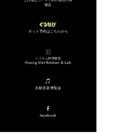
土日昼は
コー
ス予約の場合のみ
開店
ネット予約は
こちら
から​
ベトナム​料理教室
Huon
g
Viet Kitc
hen & Lab
京都音楽博覧会
facebook